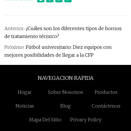
Anterior:
¿Cuáles son los diferentes tipos de hornos
de tratamiento térmico?
Próximo:
Fútbol universitario: Diez equipos con
mejores posibilidades de llegar a la CFP
NAVEGACION RAPIDA
Hogar
Sobre Nosotros
Productos
Noticias
Blog
Contáctenos
Mapa Del Sitio
Privacy Policy