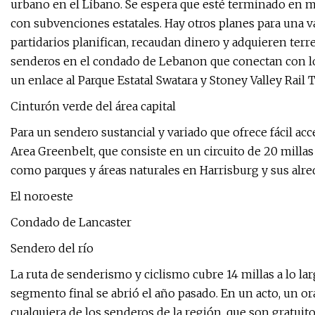
urbano en el Líbano. Se espera que esté terminado en ma
con subvenciones estatales. Hay otros planes para una 
partidarios planifican, recaudan dinero y adquieren terr
senderos en el condado de Lebanon que conectan con los
un enlace al Parque Estatal Swatara y Stoney Valley Rail Tr
Cinturón verde del área capital
Para un sendero sustancial y variado que ofrece fácil acce
Area Greenbelt, que consiste en un circuito de 20 millas 
como parques y áreas naturales en Harrisburg y sus alred
El noroeste
Condado de Lancaster
Sendero del río
La ruta de senderismo y ciclismo cubre 14 millas a lo la
segmento final se abrió el año pasado. En un acto, un ora
cualquiera de los senderos de la región, que son gratuito