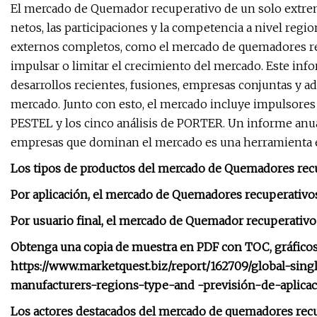
El mercado de Quemador recuperativo de un solo extrem
netos, las participaciones y la competencia a nivel regio
externos completos, como el mercado de quemadores re
impulsar o limitar el crecimiento del mercado. Este in
desarrollos recientes, fusiones, empresas conjuntas y a
mercado. Junto con esto, el mercado incluye impulsores y
PESTEL y los cinco análisis de PORTER. Un informe anua
empresas que dominan el mercado es una herramienta ef
Los tipos de productos del mercado de Quemadores recu
Por aplicación, el mercado de Quemadores recuperativos
Por usuario final, el mercado de Quemador recuperativo
Obtenga una copia de muestra en PDF con TOC, gráficos y 
https://www.marketquest.biz/report/162709/global-sin
manufacturers-regions-type-and -previsión-de-aplica
Los actores destacados del mercado de quemadores rec