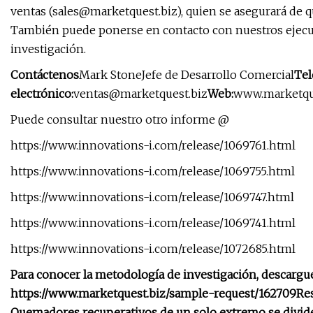
ventas (
sales@marketquest.biz
), quien se asegurará de
También puede ponerse en contacto con nuestros ejecuti
investigación.
Contáctenos
Mark StoneJefe de Desarrollo Comercial
Tel
electrónico:
ventas@marketquest.biz
Web:
www.marketqu
Puede consultar nuestro otro informe @
https://www.innovations-i.com/release/1069761.html
https://www.innovations-i.com/release/1069755.html
https://www.innovations-i.com/release/1069747.html
https://www.innovations-i.com/release/1069741.html
https://www.innovations-i.com/release/1072685.html
Para conocer la metodología de investigación, descargue
https://www.marketquest.biz/sample-request/162709
Re
Quemadores recuperativos de un solo extremo se divid