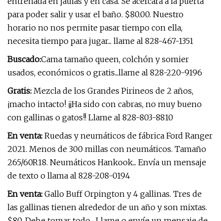
entrenada en jaulas y en casa. Se acercará a la puerta
para poder salir y usar el baño. $80.00. Nuestro
horario no nos permite pasar tiempo con ella,
necesita tiempo para jugar... llame al 828-467-1351
Buscado:
Cama tamaño queen, colchón y somier
usados, económicos o gratis...llame al 828-220-9196
Gratis:
Mezcla de los Grandes Pirineos de 2 años,
¡macho intacto! ¡¡Ha sido con cabras, no muy bueno
con gallinas o gatos!! Llame al 828-803-8810
En venta:
Ruedas y neumáticos de fábrica Ford Ranger
2021. Menos de 300 millas con neumáticos. Tamaño
265/60R18. Neumáticos Hankook... Envía un mensaje
de texto o llama al 828-208-0194
En venta:
Gallo Buff Orpington y 4 gallinas. Tres de
las gallinas tienen alrededor de un año y son mixtas.
$80. Debe tomar todo... Llame o envíe un mensaje de