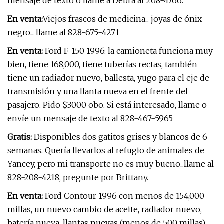
mensaje de texto o llame a Debra al 208-4766.
En venta:
Viejos frascos de medicina... joyas de ónix
negro... llame al 828-675-4271
En venta:
Ford F-150 1996: la camioneta funciona muy
bien, tiene 168,000, tiene tuberías rectas, también
tiene un radiador nuevo, ballesta, yugo para el eje de
transmisión y una llanta nueva en el frente del
pasajero. Pido $3000 obo. Si está interesado, llame o
envíe un mensaje de texto al 828-467-5965
Gratis:
Disponibles dos gatitos grises y blancos de 6
semanas. Quería llevarlos al refugio de animales de
Yancey, pero mi transporte no es muy bueno...llame al
828-208-4218, pregunte por Brittany.
En venta:
Ford Contour 1996 con menos de 154,000
millas, un nuevo cambio de aceite, radiador nuevo,
batería nueva, llantas nuevas (menos de 500 millas),