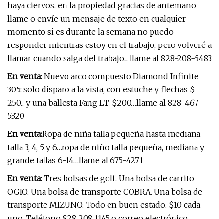
haya ciervos. en la propiedad gracias de antemano
llame o envíe un mensaje de texto en cualquier
momento si es durante la semana no puedo
responder mientras estoy en el trabajo, pero volveré a
llamar cuando salga del trabajo... llame al 828-208-5483
En venta:
Nuevo arco compuesto Diamond Infinite
305: solo disparo a la vista, con estuche y flechas $
250... y una ballesta Fang LT. $200…llame al 828-467-
5320
En venta:
Ropa de niña talla pequeña hasta mediana
talla 3, 4, 5 y 6…ropa de niño talla pequeña, mediana y
grande tallas 6-14…llame al 675-4271
En venta:
Tres bolsas de golf. Una bolsa de carrito
OGIO. Una bolsa de transporte COBRA. Una bolsa de
transporte MIZUNO. Todo en buen estado. $10 cada
uno. Teléfono 828 208 1145 o correo electrónico