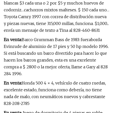
blancas $3 cada una o 2 por $5 y muchos huevos de
codorniz…cachorros mixtos malteses. $ 150 cada uno…
Toyota Camry 1997 con correa de distribución nueva
y piezas nuevas, tiene 315,000 millas, funciona. $1,000...
envía un mensaje de texto a Tina al 828-460-8631
En venta:
Barco Grumman Bass de 1983: fueraborda
Evinrude de aluminio de 17 pies y 50 hp modelo 1996.
Si está buscando un barco divertido para hacer lo que
hacen los barcos grandes, esta es una excelente
compra a $ 2800 o la mejor oferta, llame a Gary al 828
284 1996.
En venta:
Honda 500 4 × 4, vehículo de cuatro ruedas,
excelente estado, funciona como debería, no tiene
nada de malo, con neumáticos nuevos y cabrestante
828-208-2785
En venta:
Juego de dormitorio de 4 piezas en roble: