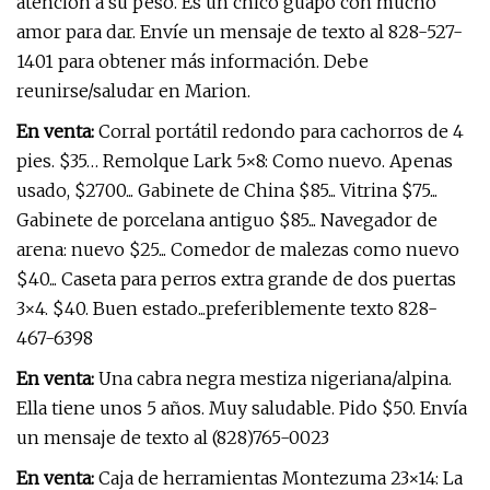
atención a su peso. Es un chico guapo con mucho
amor para dar. Envíe un mensaje de texto al 828-527-
1401 para obtener más información. Debe
reunirse/saludar en Marion.
En venta:
Corral portátil redondo para cachorros de 4
pies. $35… Remolque Lark 5×8: Como nuevo. Apenas
usado, $2700... Gabinete de China $85... Vitrina $75...
Gabinete de porcelana antiguo $85... Navegador de
arena: nuevo $25... Comedor de malezas como nuevo
$40... Caseta para perros extra grande de dos puertas
3×4. $40. Buen estado...preferiblemente texto 828-
467-6398
En venta:
Una cabra negra mestiza nigeriana/alpina.
Ella tiene unos 5 años. Muy saludable. Pido $50. Envía
un mensaje de texto al (828)765-0023
En venta:
Caja de herramientas Montezuma 23×14: La