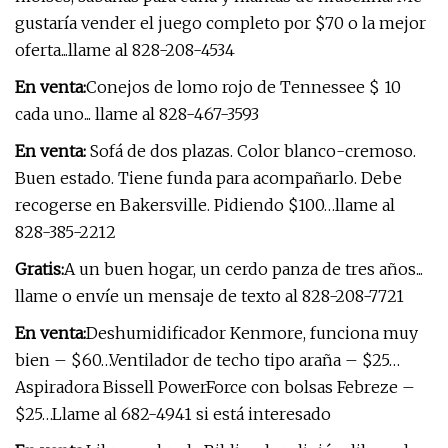
gustaría vender el juego completo por $70 o la mejor
oferta...llame al 828-208-4534
En venta:
Conejos de lomo rojo de Tennessee $ 10
cada uno... llame al 828-467-3593
En venta:
Sofá de dos plazas. Color blanco-cremoso.
Buen estado. Tiene funda para acompañarlo. Debe
recogerse en Bakersville. Pidiendo $100…llame al
828-385-2212
Gratis:
A un buen hogar, un cerdo panza de tres años...
llame o envíe un mensaje de texto al 828-208-7721
En venta:
Deshumidificador Kenmore, funciona muy
bien – $60…Ventilador de techo tipo araña – $25…
Aspiradora Bissell PowerForce con bolsas Febreze –
$25…Llame al 682-4941 si está interesado