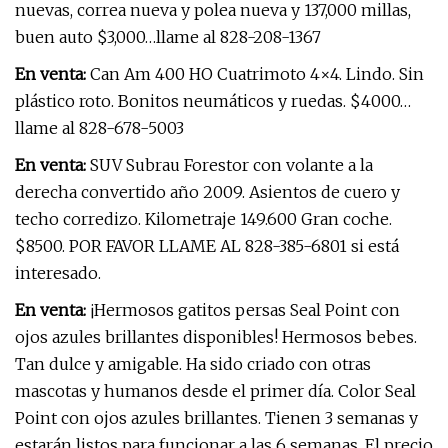
nuevas, correa nueva y polea nueva y 137,000 millas,
buen auto $3,000…llame al 828-208-1367
En venta:
Can Am 400 HO Cuatrimoto 4×4. Lindo. Sin
plástico roto. Bonitos neumáticos y ruedas. $4000…
llame al 828-678-5003
En venta:
SUV Subrau Forestor con volante a la
derecha convertido año 2009. Asientos de cuero y
techo corredizo. Kilometraje 149.600 Gran coche.
$8500. POR FAVOR LLAME AL 828-385-6801 si está
interesado.
En venta:
¡Hermosos gatitos persas Seal Point con
ojos azules brillantes disponibles! Hermosos bebes.
Tan dulce y amigable. Ha sido criado con otras
mascotas y humanos desde el primer día. Color Seal
Point con ojos azules brillantes. Tienen 3 semanas y
estarán listos para funcionar a las 6 semanas. El precio