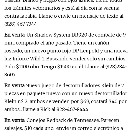
básicas. Blanco y negro con ojos azules. Tiene todos
los trámites veterinarios y está al día con la vacuna
contra la rabia. Llame o envíe un mensaje de texto al
(828) 467-7344
En venta:
Un Shadow System DR920 de combate de 9
mm, comprado el año pasado. Tiene un cañón
roscado, un nuevo punto rojo DP Leupold y una nueva
luz Inforce Wild 1. Buscando vender solo sin cambios.
Pido $1100 obo. Tengo $1500 en él. Llame al (828)284-
8607.
En venta:
Nuevo juego de destornilladores Klein de 7
piezas en paquete nuevo con un nuevo destornillador
Klein n.º 2, ambos se venden por $69, costará $40 por
ambos... llame a Rick al 828-467-8444
En venta:
Conejos Redback de Tennessee. Parecen
salvajes. $10 cada uno…envíe un correo electrónico a