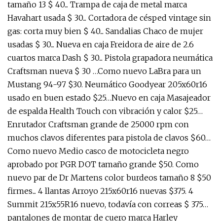
tamaño 13 $ 40... Trampa de caja de metal marca
Havahart usada $ 30... Cortadora de césped vintage sin
gas: corta muy bien $ 40... Sandalias Chaco de mujer
usadas $ 30... Nueva en caja Freidora de aire de 2.6
cuartos marca Dash $ 30... Pistola grapadora neumática
Craftsman nueva $ 30 …Como nuevo LaBra para un
Mustang 94-97 $30. Neumático Goodyear 205x60r16
usado en buen estado $25…Nuevo en caja Masajeador
de espalda Health Touch con vibración y calor $25…
Enrutador Craftsman grande de 25000 rpm con
muchos clavos diferentes para pistola de clavos $60…
Como nuevo Medio casco de motocicleta negro
aprobado por PGR DOT tamaño grande $50. Como
nuevo par de Dr Martens color burdeos tamaño 8 $50
firmes... 4 llantas Arroyo 215x60r16 nuevas $375. 4
Summit 215x55R16 nuevo, todavía con correas $ 375…
pantalones de montar de cuero marca Harley