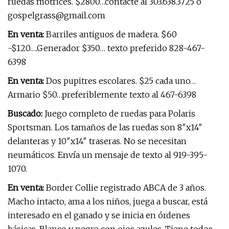
ruedas motrices. $2800…contacte al 303.638.3725 o
gospelgrass@gmail.com
En venta:
Barriles antiguos de madera. $60
-$120….Generador $350… texto preferido 828-467-
6398
En venta:
Dos pupitres escolares. $25 cada uno…
Armario $50…preferiblemente texto al 467-6398
Buscado:
Juego completo de ruedas para Polaris
Sportsman. Los tamaños de las ruedas son 8″x14″
delanteras y 10″x14″ traseras. No se necesitan
neumáticos. Envía un mensaje de texto al 919-395-
1070.
En venta:
Border Collie registrado ABCA de 3 años.
Macho intacto, ama a los niños, juega a buscar, está
interesado en el ganado y se inicia en órdenes