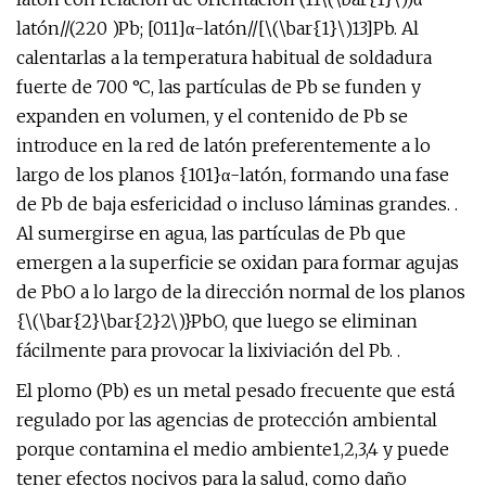
latón//(220 )Pb; [011]α-latón//[\(\bar{1}\)13]Pb. Al
calentarlas a la temperatura habitual de soldadura
fuerte de 700 °C, las partículas de Pb se funden y
expanden en volumen, y el contenido de Pb se
introduce en la red de latón preferentemente a lo
largo de los planos {101}α-latón, formando una fase
de Pb de baja esfericidad o incluso láminas grandes. .
Al sumergirse en agua, las partículas de Pb que
emergen a la superficie se oxidan para formar agujas
de PbO a lo largo de la dirección normal de los planos
{\(\bar{2}\bar{2}2\)}PbO, que luego se eliminan
fácilmente para provocar la lixiviación del Pb. .
El plomo (Pb) es un metal pesado frecuente que está
regulado por las agencias de protección ambiental
porque contamina el medio ambiente1,2,3,4 y puede
tener efectos nocivos para la salud, como daño