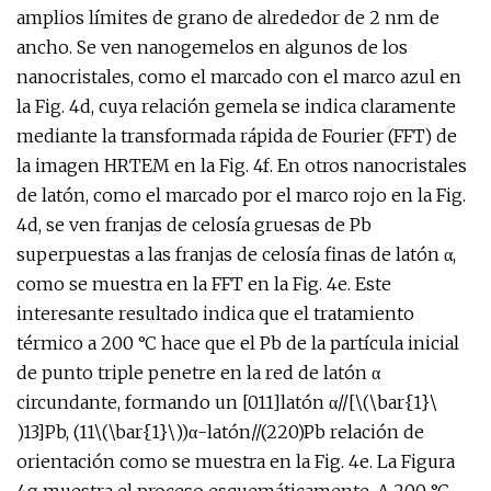
amplios límites de grano de alrededor de 2 nm de
ancho. Se ven nanogemelos en algunos de los
nanocristales, como el marcado con el marco azul en
la Fig. 4d, cuya relación gemela se indica claramente
mediante la transformada rápida de Fourier (FFT) de
la imagen HRTEM en la Fig. 4f. En otros nanocristales
de latón, como el marcado por el marco rojo en la Fig.
4d, se ven franjas de celosía gruesas de Pb
superpuestas a las franjas de celosía finas de latón α,
como se muestra en la FFT en la Fig. 4e. Este
interesante resultado indica que el tratamiento
térmico a 200 °C hace que el Pb de la partícula inicial
de punto triple penetre en la red de latón α
circundante, formando un [011]latón α//[\(\bar{1}\
)13]Pb, (11\(\bar{1}\))α-latón//(220)Pb relación de
orientación como se muestra en la Fig. 4e. La Figura