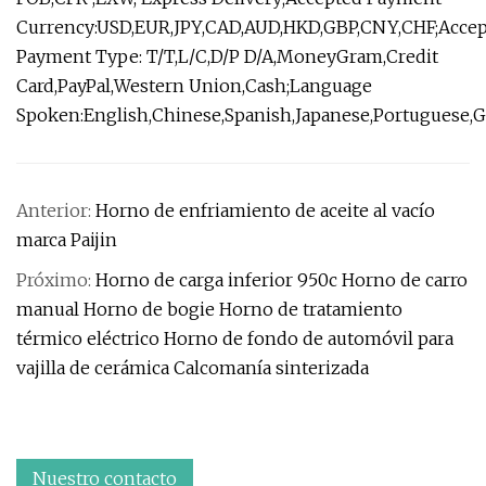
Currency:USD,EUR,JPY,CAD,AUD,HKD,GBP,CNY,CHF;Acce
Payment Type: T/T,L/C,D/P D/A,MoneyGram,Credit
Card,PayPal,Western Union,Cash;Language
Spoken:English,Chinese,Spanish,Japanese,Portuguese,Ge
Anterior:
Horno de enfriamiento de aceite al vacío
marca Paijin
Próximo:
Horno de carga inferior 950c Horno de carro
manual Horno de bogie Horno de tratamiento
térmico eléctrico Horno de fondo de automóvil para
vajilla de cerámica Calcomanía sinterizada
Nuestro contacto