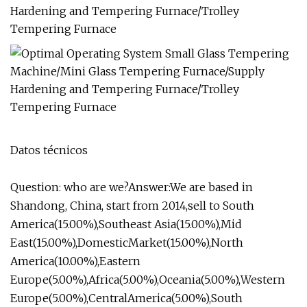
Datos técnicos
Question: who are we?Answer:We are based in
Shandong, China, start from 2014,sell to South
America(15.00%),Southeast Asia(15.00%),Mid
East(15.00%),DomesticMarket(15.00%),North
America(10.00%),Eastern
Europe(5.00%),Africa(5.00%),Oceania(5.00%),Western
Europe(5.00%),CentralAmerica(5.00%),South