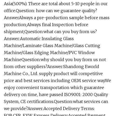
Asia(5.00%). There are total about 5-10 people in our
office.Question: how can we guarantee quality?
AnswerAlways a pre-production sample before mass
production;Always final Inspection before
shipment;Question:what can you buy from us?
Answer:Automatic Insulating Glass
Machine/Laminate Glass Machine/Glass Cutting
Machine/Glass Edging Machine/PVC Window
MachineQuestion:why should you buy from us not
from other suppliers?Answer:Shandong Eworld
Machine Co., Ltd. supply product will competitive
price and best services including OEM service way.We
enjoy convenient transportation which guarantee
delivery on time, have passed ISO9001: 2000 Quality
System, CE certifications.Question:what services can
we provide?Answer:Accepted Delivery Terms:
FOB,CFR ,EXW, Express Delivery;Accepted Payment