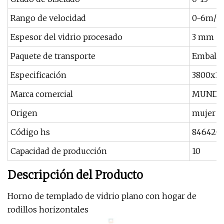
Rango de velocidad
0-6m/m
Espesor del vidrio procesado
3 mm -
Paquete de transporte
Embalad
Especificación
3800x1
Marca comercial
MUND
Origen
mujer
Código hs
846420
Capacidad de producción
10
Descripción del Producto
Horno de templado de vidrio plano con hogar de
rodillos horizontales