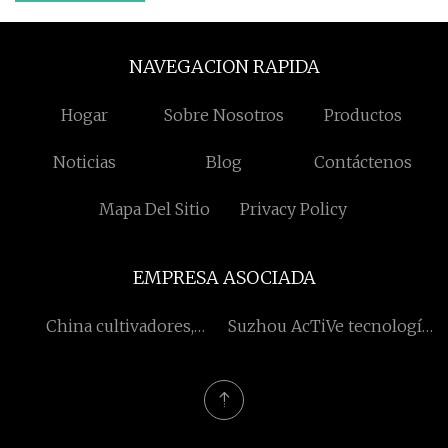
NAVEGACION RAPIDA
Hogar
Sobre Nosotros
Productos
Noticias
Blog
Contáctenos
Mapa Del Sitio
Privacy Policy
EMPRESA ASOCIADA
China cultivadores,
Suzhou AcTiVe tecnología
tractores, cargadores de
electrónica Co., Ltd.
troncos, mini
apisonadoras, proveedores
de camiones volquete,