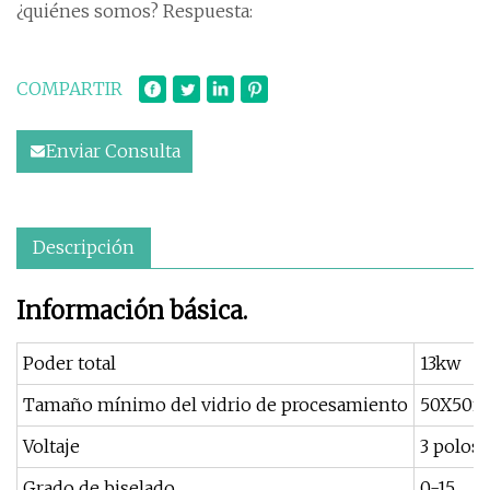
¿quiénes somos? Respuesta:
COMPARTIR
Enviar Consulta
Descripción
Información básica.
Poder total
13kw
Tamaño mínimo del vidrio de procesamiento
50X50m
Voltaje
3 polos
Grado de biselado
0-15