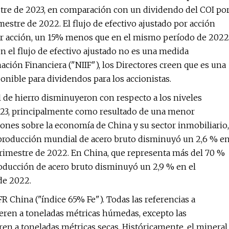
stre de 2023, en comparación con un dividendo del COI po
estre de 2022. El flujo de efectivo ajustado por acción
por acción, un 15% menos que en el mismo período de 2022
n el flujo de efectivo ajustado no es una medida
ción Financiera ("NIIF"), los Directores creen que es una
ponible para dividendos para los accionistas.
l de hierro disminuyeron con respecto a los niveles
023, principalmente como resultado de una menor
ones sobre la economía de China y su sector inmobiliario,
la producción mundial de acero bruto disminuyó un 2,6 % e
rimestre de 2022. En China, que representa más del 70 %
roducción de acero bruto disminuyó un 2,9 % en el
de 2022.
FR China ("índice 65% Fe"). Todas las referencias a
ieren a toneladas métricas húmedas, excepto las
ieren a toneladas métricas secas. Históricamente, el mineral