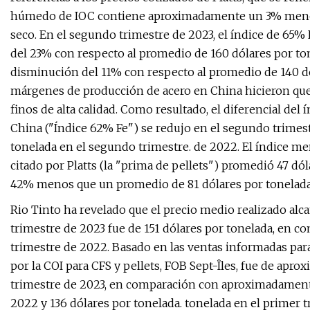
húmedo de IOC contiene aproximadamente un 3% menos
seco. En el segundo trimestre de 2023, el índice de 65
del 23% con respecto al promedio de 160 dólares por to
disminución del 11% con respecto al promedio de 140 dó
márgenes de producción de acero en China hicieron que la
finos de alta calidad. Como resultado, el diferencial del 
China ("Índice 62% Fe") se redujo en el segundo trimest
tonelada en el segundo trimestre. de 2022. El índice me
citado por Platts (la "prima de pellets") promedió 47 dó
42% menos que un promedio de 81 dólares por tonelada
Rio Tinto ha revelado que el precio medio realizado alca
trimestre de 2023 fue de 151 dólares por tonelada, en 
trimestre de 2022. Basado en las ventas informadas par
por la COI para CFS y pellets, FOB Sept-Îles, fue de ap
trimestre de 2023, en comparación con aproximadamente
2022 y 136 dólares por tonelada. tonelada en el primer t