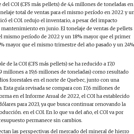
e del COI (CFS más pellets) de 4,4 millones de toneladas en
nelaje total de ventas para el mismo período en 2022 y u
ó el COI. redujo el inventario, a pesar del impacto
e mantenimiento en junio. El tonelaje de ventas de pellets
el mismo período de 2022 y un 18% mayor que el primer
 14% mayor que el mismo trimestre del año pasado y un 24
e de la COI (CFS más pellets) se ha reducido a 17,0
,9 millones a 19,6 millones de toneladas) como resultado
dios forestales en el norte de Quebec, junto con una
 Esta guía revisada se compara con 17,6 millones de
rma en el Informe Anual de 2022, el COI ha establecido
dólares para 2023, ya que busca continuar renovando la
oducción. en el COI. En lo que va del año, el COI va por
 presupuesto permanece sin cambios.
ctan las perspectivas del mercado del mineral de hierro