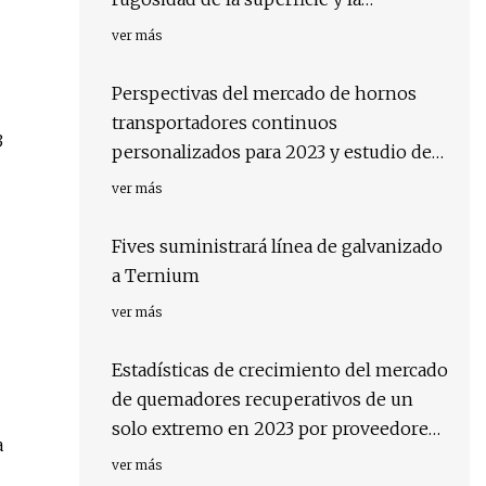
optimización del molde
ver más
Perspectivas del mercado de hornos
transportadores continuos
3
personalizados para 2023 y estudio de
los mejores jugadores
ver más
Fives suministrará línea de galvanizado
a Ternium
ver más
Estadísticas de crecimiento del mercado
de quemadores recuperativos de un
solo extremo en 2023 por proveedores
a
clave
ver más